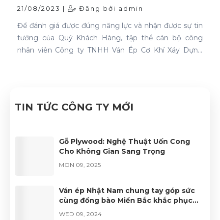
quản lý chất lượng ISO 9001:2015
21/08/2023 |
Đăng bởi admin
Để đánh giá được đúng năng lực và nhận được sự tin
tưởng của Quý Khách Hàng, tập thể cán bộ công
nhân viên Công ty TNHH Ván Ép Cơ Khí Xáy Dựng
Nhật Nam đã quyết tâm thực hiện thành công "Hệ
thống quản lý chất lượng ISO 9001:2015".
TIN TỨC CÔNG TY MỚI
Gỗ Plywood: Nghệ Thuật Uốn Cong
Cho Không Gian Sang Trọng
MON 09, 2025
Ván ép Nhật Nam chung tay góp sức
cùng đồng bào Miền Bắc khắc phục
khó khăn, vượt qua lũ bão
WED 09, 2024