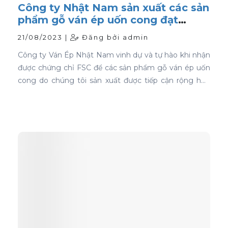
Công ty Nhật Nam sản xuất các sản
phẩm gỗ ván ép uốn cong đạt
chứng nhận FSC
21/08/2023 |
Đăng bởi admin
Công ty Ván Ép Nhật Nam vinh dự và tự hào khi nhận
được chứng chỉ FSC để các sản phẩm gỗ ván ép uốn
cong do chúng tôi sản xuất được tiếp cận rộng hơn
với thị trường toàn cầu.