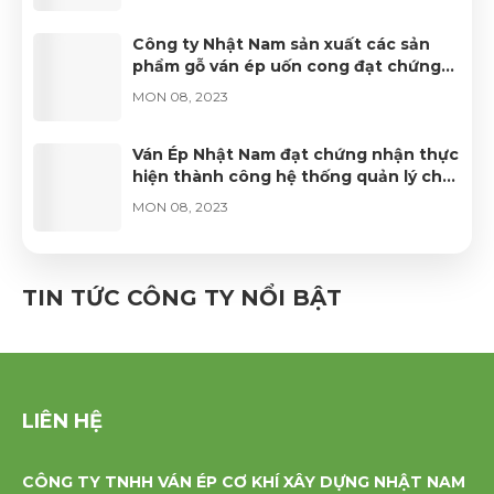
Công ty Nhật Nam sản xuất các sản
phẩm gỗ ván ép uốn cong đạt chứng
nhận FSC
MON 08, 2023
Ván Ép Nhật Nam đạt chứng nhận thực
hiện thành công hệ thống quản lý chất
lượng ISO 9001:2015
MON 08, 2023
Ván ép Nhật Nam đạt danh hiệu sản
phẩm công nghiệp nông thôn tiêu
TIN TỨC CÔNG TY NỔI BẬT
biểu năm 2022
MON 08, 2023
LIÊN HỆ
CÔNG TY TNHH VÁN ÉP CƠ KHÍ XÂY DỰNG NHẬT NAM