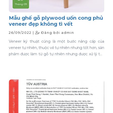
Tháng 09
Mẫu ghế gỗ plywood uốn cong phủ
veneer đẹp không tì vết
26/09/2022 |
Đăng bởi admin
Veneer kỹ thuật cũng là một bước nâng cấp của
veneer tự nhiên, thuộc về tự nhiên nhưng tốt hơn, sản
phẩm được làm từ gỗ tự nhiên nhưng được xử lý tạo
màu, tạo vân và xóa bỏ các điểm mắt chết nên khi
ứng dụng nó phủ trên bề mặt gỗ ván ép càng thể
hiện rõ nét đẹp hoàn hảo, không tì vết.