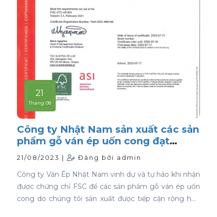
21
Tháng 08
Công ty Nhật Nam sản xuất các sản
phẩm gỗ ván ép uốn cong đạt
chứng nhận FSC
21/08/2023 |
Đăng bởi admin
Công ty Ván Ép Nhật Nam vinh dự và tự hào khi nhận
được chứng chỉ FSC để các sản phẩm gỗ ván ép uốn
cong do chúng tôi sản xuất được tiếp cận rộng hơn
với thị trường toàn cầu.