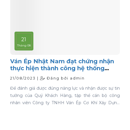
21
Tháng 08
Ván Ép Nhật Nam đạt chứng nhận
thực hiện thành công hệ thống
quản lý chất lượng ISO 9001:2015
21/08/2023 |
Đăng bởi admin
Để đánh giá được đúng năng lực và nhận được sự tin
tưởng của Quý Khách Hàng, tập thể cán bộ công
nhân viên Công ty TNHH Ván Ép Cơ Khí Xáy Dựng
Nhật Nam đã quyết tâm thực hiện thành công "Hệ
thống quản lý chất lượng ISO 9001:2015".