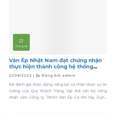
21
Tháng 08
Ván Ép Nhật Nam đạt chứng nhận
thực hiện thành công hệ thống
quản lý chất lượng ISO 9001:2015
21/08/2023 |
Đăng bởi admin
Để đánh giá được đúng năng lực và nhận được sự tin
tưởng của Quý Khách Hàng, tập thể cán bộ công
nhân viên Công ty TNHH Ván Ép Cơ Khí Xáy Dựng
Nhật Nam đã quyết tâm thực hiện thành công "Hệ
thống quản lý chất lượng ISO 9001:2015".