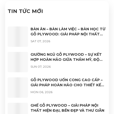
TIN TỨC MỚI
BÀN ĂN – BÀN LÀM VIỆC – BÀN HỌC TỪ
GỖ PLYWOOD: GIẢI PHÁP NỘI THẤT
BỀN ĐẸP, HIỆN ĐẠI VÀ ĐA DẠNG ỨNG
SAT 07, 2026
DỤNG
GIƯỜNG NGỦ GỖ PLYWOOD – SỰ KẾT
HỢP HOÀN HẢO GIỮA THẨM MỸ, ĐỘ
BỀN VÀ TÍNH ỨNG DỤNG
SUN 07, 2026
GỖ PLYWOOD UỐN CONG CAO CẤP –
GIẢI PHÁP HOÀN HẢO CHO THIẾT KẾ
NỘI THẤT HIỆN ĐẠI
MON 06, 2026
GHẾ GỖ PLYWOOD – GIẢI PHÁP NỘI
THẤT HIỆN ĐẠI, BỀN ĐẸP VÀ THƯ GIÃN