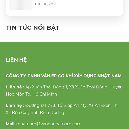
TUE 06, 2026
GHẾ VÁN ÉP UỐN CONG PHỦ VENEER
CAO CẤP – VẺ ĐẸP TỰ NHIÊN, ĐỘ BỀN
TIN TỨC NỔI BẬT
VƯỢT TRỘI
FRI 06, 2026
LIÊN HỆ
CÔNG TY TNHH VÁN ÉP CƠ KHÍ XÂY DỰNG NHẬT NAM
Liên hệ :
Ấp Xuân Thới Đông 1, Xã Xuân Thới Đông, Huyện
Hóc Môn,Tp. Hồ Chí Minh
Liên hệ :
Đường ĐT 748, Tổ 6, ấp An Mỹ, Xã An Điền, Thị
Xã Bến Cát, Tỉnh Bình Dương
Mail :
nhatnam@vanepnhatnam.com