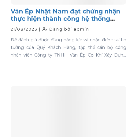
Ván Ép Nhật Nam đạt chứng nhận
thực hiện thành công hệ thống
quản lý chất lượng ISO 9001:2015
21/08/2023 |
Đăng bởi admin
Để đánh giá được đúng năng lực và nhận được sự tin
tưởng của Quý Khách Hàng, tập thể cán bộ công
nhân viên Công ty TNHH Ván Ép Cơ Khí Xáy Dựng
Nhật Nam đã quyết tâm thực hiện thành công "Hệ
thống quản lý chất lượng ISO 9001:2015".