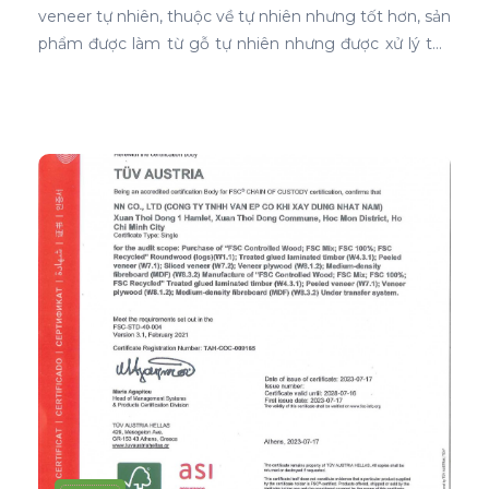
veneer tự nhiên, thuộc về tự nhiên nhưng tốt hơn, sản
phẩm được làm từ gỗ tự nhiên nhưng được xử lý tạo
màu, tạo vân và xóa bỏ các điểm mắt chết nên khi
ứng dụng nó phủ trên bề mặt gỗ ván ép càng thể
hiện rõ nét đẹp hoàn hảo, không tì vết.