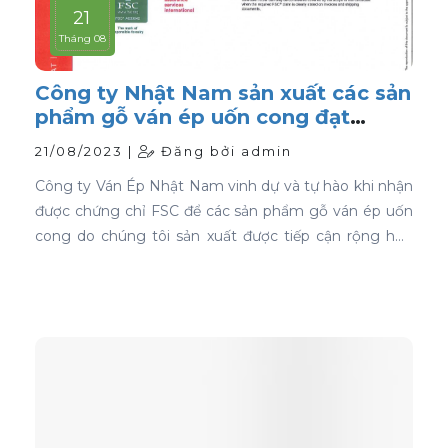
21
Tháng 08
Công ty Nhật Nam sản xuất các sản
phẩm gỗ ván ép uốn cong đạt
chứng nhận FSC
21/08/2023 |
Đăng bởi admin
Công ty Ván Ép Nhật Nam vinh dự và tự hào khi nhận
được chứng chỉ FSC để các sản phẩm gỗ ván ép uốn
cong do chúng tôi sản xuất được tiếp cận rộng hơn
với thị trường toàn cầu.