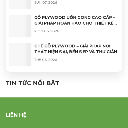
BỀN VÀ TÍNH ỨNG DỤNG
SUN 07, 2026
GỖ PLYWOOD UỐN CONG CAO CẤP –
GIẢI PHÁP HOÀN HẢO CHO THIẾT KẾ
NỘI THẤT HIỆN ĐẠI
MON 06, 2026
GHẾ GỖ PLYWOOD – GIẢI PHÁP NỘI
THẤT HIỆN ĐẠI, BỀN ĐẸP VÀ THƯ GIÃN
TUE 06, 2026
GHẾ VÁN ÉP UỐN CONG PHỦ VENEER
CAO CẤP – VẺ ĐẸP TỰ NHIÊN, ĐỘ BỀN
TIN TỨC NỔI BẬT
VƯỢT TRỘI
FRI 06, 2026
LIÊN HỆ