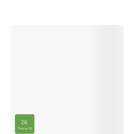
màu, tạo vân và xóa bỏ các điểm mắt chết nên khi
ứng dụng nó phủ trên bề mặt gỗ ván ép càng thể
hiện rõ nét đẹp hoàn hảo, không tì vết.
26
Tháng 09