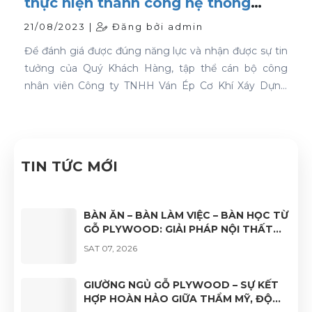
thực hiện thành công hệ thống
quản lý chất lượng ISO 9001:2015
21/08/2023 |
Đăng bởi admin
Để đánh giá được đúng năng lực và nhận được sự tin
tưởng của Quý Khách Hàng, tập thể cán bộ công
nhân viên Công ty TNHH Ván Ép Cơ Khí Xáy Dựng
Nhật Nam đã quyết tâm thực hiện thành công "Hệ
thống quản lý chất lượng ISO 9001:2015".
TIN TỨC MỚI
BÀN ĂN – BÀN LÀM VIỆC – BÀN HỌC TỪ
GỖ PLYWOOD: GIẢI PHÁP NỘI THẤT
BỀN ĐẸP, HIỆN ĐẠI VÀ ĐA DẠNG ỨNG
SAT 07, 2026
DỤNG
GIƯỜNG NGỦ GỖ PLYWOOD – SỰ KẾT
HỢP HOÀN HẢO GIỮA THẨM MỸ, ĐỘ