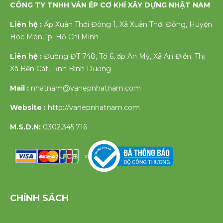
CÔNG TY TNHH VÁN ÉP CƠ KHÍ XÂY DỰNG NHẬT NAM
Liên hệ :
Ấp Xuân Thới Đông 1, Xã Xuân Thới Đông, Huyện
Hóc Môn,Tp. Hồ Chí Minh
Liên hệ :
Đường ĐT 748, Tổ 6, ấp An Mỹ, Xã An Điền, Thị
Xã Bến Cát, Tỉnh Bình Dương
Mail :
nhatnam@vanepnhatnam.com
Website :
http://vanepnhatnam.com
M.S.D.N:
0302.345.716
v
CHÍNH SÁCH