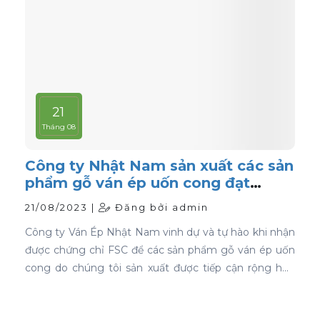
21
Tháng 08
Công ty Nhật Nam sản xuất các sản
phẩm gỗ ván ép uốn cong đạt
chứng nhận FSC
21/08/2023 |
Đăng bởi admin
Công ty Ván Ép Nhật Nam vinh dự và tự hào khi nhận
được chứng chỉ FSC để các sản phẩm gỗ ván ép uốn
cong do chúng tôi sản xuất được tiếp cận rộng hơn
với thị trường toàn cầu.