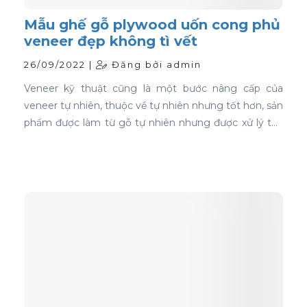
Mẫu ghế gỗ plywood uốn cong phủ
veneer đẹp không tì vết
26/09/2022 |
Đăng bởi admin
Veneer kỹ thuật cũng là một bước nâng cấp của
veneer tự nhiên, thuộc về tự nhiên nhưng tốt hơn, sản
phẩm được làm từ gỗ tự nhiên nhưng được xử lý tạo
màu, tạo vân và xóa bỏ các điểm mắt chết nên khi
ứng dụng nó phủ trên bề mặt gỗ ván ép càng thể
hiện rõ nét đẹp hoàn hảo, không tì vết.