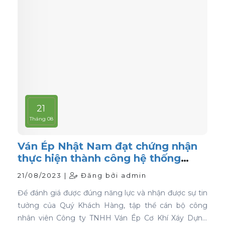
21
Tháng 08
Ván Ép Nhật Nam đạt chứng nhận
thực hiện thành công hệ thống
quản lý chất lượng ISO 9001:2015
21/08/2023 |
Đăng bởi admin
Để đánh giá được đúng năng lực và nhận được sự tin
tưởng của Quý Khách Hàng, tập thể cán bộ công
nhân viên Công ty TNHH Ván Ép Cơ Khí Xáy Dựng