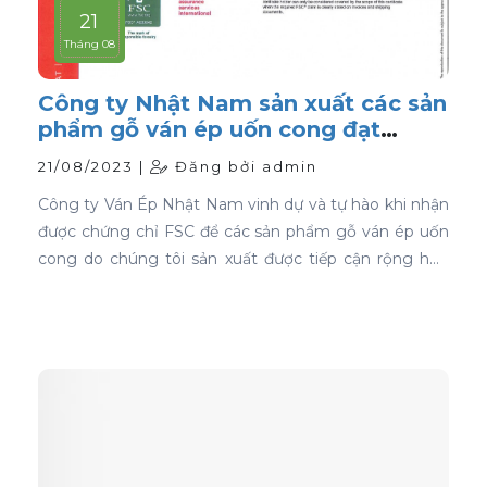
21
Tháng 08
Công ty Nhật Nam sản xuất các sản
phẩm gỗ ván ép uốn cong đạt
chứng nhận FSC
21/08/2023 |
Đăng bởi admin
Công ty Ván Ép Nhật Nam vinh dự và tự hào khi nhận
được chứng chỉ FSC để các sản phẩm gỗ ván ép uốn
cong do chúng tôi sản xuất được tiếp cận rộng hơn
với thị trường toàn cầu.