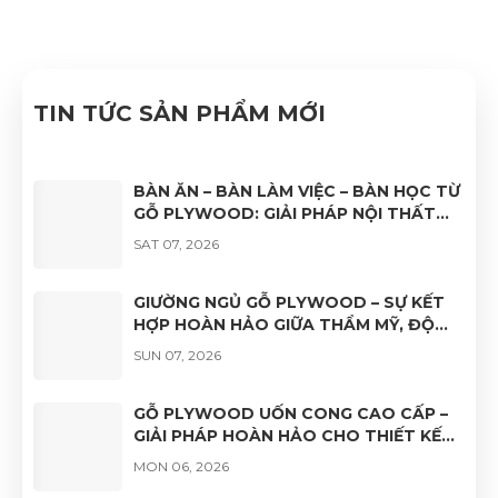
Nhật Nam đã quyết tâm thực hiện thành công "Hệ
thống quản lý chất lượng ISO 9001:2015".
TIN TỨC SẢN PHẨM MỚI
BÀN ĂN – BÀN LÀM VIỆC – BÀN HỌC TỪ
GỖ PLYWOOD: GIẢI PHÁP NỘI THẤT
BỀN ĐẸP, HIỆN ĐẠI VÀ ĐA DẠNG ỨNG
SAT 07, 2026
DỤNG
GIƯỜNG NGỦ GỖ PLYWOOD – SỰ KẾT
HỢP HOÀN HẢO GIỮA THẨM MỸ, ĐỘ
BỀN VÀ TÍNH ỨNG DỤNG
SUN 07, 2026
GỖ PLYWOOD UỐN CONG CAO CẤP –
GIẢI PHÁP HOÀN HẢO CHO THIẾT KẾ
NỘI THẤT HIỆN ĐẠI
MON 06, 2026