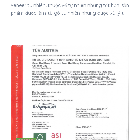
veneer tự nhiên, thuộc về tự nhiên nhưng tốt hơn, sản
phẩm được làm từ gỗ tự nhiên nhưng được xử lý tạo
màu, tạo vân và xóa bỏ các điểm mắt chết nên khi
ứng dụng nó phủ trên bề mặt gỗ ván ép càng thể
hiện rõ nét đẹp hoàn hảo, không tì vết.