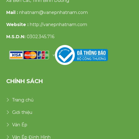
Xã Bến Cát, Tỉnh Bình Dương
Mail :
nhatnam@vanepnhatnam.com
Website :
http://vanepnhatnam.com
M.S.D.N:
0302.345.716
v
CHÍNH SÁCH
Trang chủ
Giới thiệu
Ván Ép
Ván Ép Định Hình