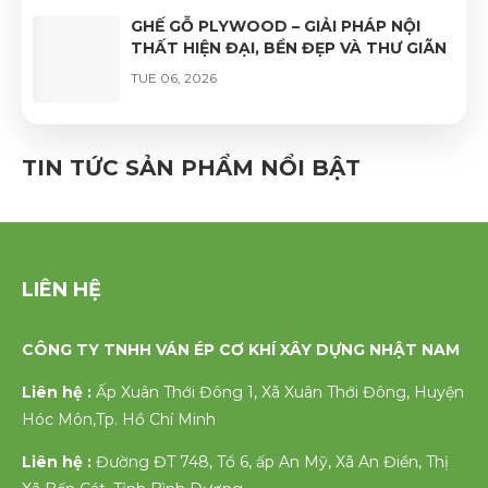
GHẾ GỖ PLYWOOD – GIẢI PHÁP NỘI
THẤT HIỆN ĐẠI, BỀN ĐẸP VÀ THƯ GIÃN
TUE 06, 2026
GHẾ VÁN ÉP UỐN CONG PHỦ VENEER
CAO CẤP – VẺ ĐẸP TỰ NHIÊN, ĐỘ BỀN
TIN TỨC SẢN PHẨM NỔI BẬT
VƯỢT TRỘI
FRI 06, 2026
LIÊN HỆ
CÔNG TY TNHH VÁN ÉP CƠ KHÍ XÂY DỰNG NHẬT NAM
Liên hệ :
Ấp Xuân Thới Đông 1, Xã Xuân Thới Đông, Huyện
Hóc Môn,Tp. Hồ Chí Minh
Liên hệ :
Đường ĐT 748, Tổ 6, ấp An Mỹ, Xã An Điền, Thị