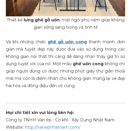
Thiết kế
lưng
ghế gỗ uốn
, mặt ngồi phủ nệm giúp không
gian sống sang trọng và tinh tế
Và khi những chiếc
ghế gỗ uốn cong
thanh mảnh, đơn
giản mà tuyệt đẹp này được đưa vào sử dụng trong các
không gian nội thất thì càng dễ dàng nhận thấy giá trị sử
dụng tuyệt vời của nó. Một mẫu
ghế uốn cong
không chỉ
giúp người dùng có được những phút giây thư giãn thoải
mái mà còn là điểm nhấn cho không gian mang lại vẻ đẹp
hài hòa và đồng điệu đến vô cùng.
Mọi chi tiết xin vui lòng liên hệ:
Công ty TNHH Ván ép - Cơ khí - Xây Dựng Nhật Nam
Website:
http://vanepnhatnam.com/