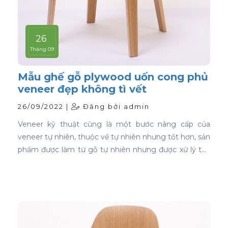
26
Tháng 09
Mẫu ghế gỗ plywood uốn cong phủ
veneer đẹp không tì vết
26/09/2022 |
Đăng bởi admin
Veneer kỹ thuật cũng là một bước nâng cấp của
veneer tự nhiên, thuộc về tự nhiên nhưng tốt hơn, sản
phẩm được làm từ gỗ tự nhiên nhưng được xử lý tạo
màu, tạo vân và xóa bỏ các điểm mắt chết nên khi
ứng dụng nó phủ trên bề mặt gỗ ván ép càng thể
hiện rõ nét đẹp hoàn hảo, không tì vết.