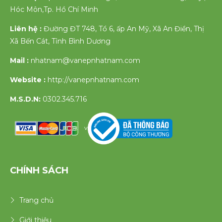
Hóc Môn,Tp. Hồ Chí Minh
Liên hệ :
Đường ĐT 748, Tổ 6, ấp An Mỹ, Xã An Điền, Thị
Xã Bến Cát, Tỉnh Bình Dương
Mail :
nhatnam@vanepnhatnam.com
Website :
http://vanepnhatnam.com
M.S.D.N:
0302.345.716
v
CHÍNH SÁCH
Trang chủ
Giới thiệu