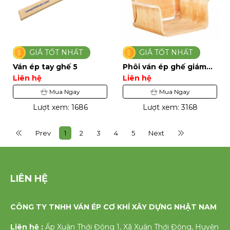
GIÁ TỐT NHẤT
GIÁ TỐT NHẤT
Ván ép tay ghế 5
Phôi ván ép ghế giám
đốc 12
Liên hệ
Liên hệ
Mua Ngay
Mua Ngay
Lượt xem: 1686
Lượt xem: 3168
Prev
1
2
3
4
5
Next
LIÊN HỆ
CÔNG TY TNHH VÁN ÉP CƠ KHÍ XÂY DỰNG NHẬT NAM
Liên hệ :
Ấp Xuân Thới Đông 1, Xã Xuân Thới Đông, Huyện