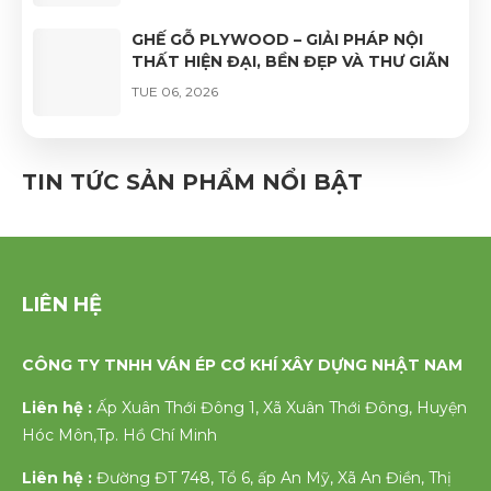
GHẾ GỖ PLYWOOD – GIẢI PHÁP NỘI
THẤT HIỆN ĐẠI, BỀN ĐẸP VÀ THƯ GIÃN
TUE 06, 2026
GHẾ VÁN ÉP UỐN CONG PHỦ VENEER
CAO CẤP – VẺ ĐẸP TỰ NHIÊN, ĐỘ BỀN
TIN TỨC SẢN PHẨM NỔI BẬT
VƯỢT TRỘI
FRI 06, 2026
LIÊN HỆ
CÔNG TY TNHH VÁN ÉP CƠ KHÍ XÂY DỰNG NHẬT NAM
Liên hệ :
Ấp Xuân Thới Đông 1, Xã Xuân Thới Đông, Huyện
Hóc Môn,Tp. Hồ Chí Minh
Liên hệ :
Đường ĐT 748, Tổ 6, ấp An Mỹ, Xã An Điền, Thị