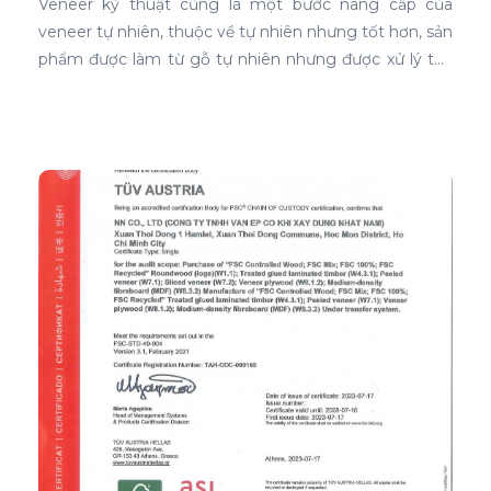
Veneer kỹ thuật cũng là một bước nâng cấp của
veneer tự nhiên, thuộc về tự nhiên nhưng tốt hơn, sản
phẩm được làm từ gỗ tự nhiên nhưng được xử lý tạo
màu, tạo vân và xóa bỏ các điểm mắt chết nên khi
ứng dụng nó phủ trên bề mặt gỗ ván ép càng thể
hiện rõ nét đẹp hoàn hảo, không tì vết.