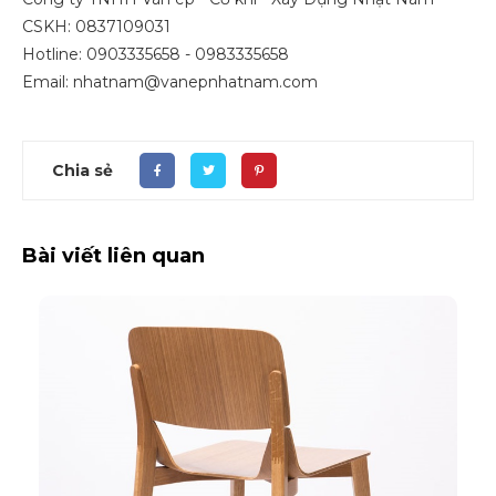
CSKH: 0837109031
Hotline: 0903335658 - 0983335658
Email: nhatnam@vanepnhatnam.com
Chia sẻ
Bài viết liên quan