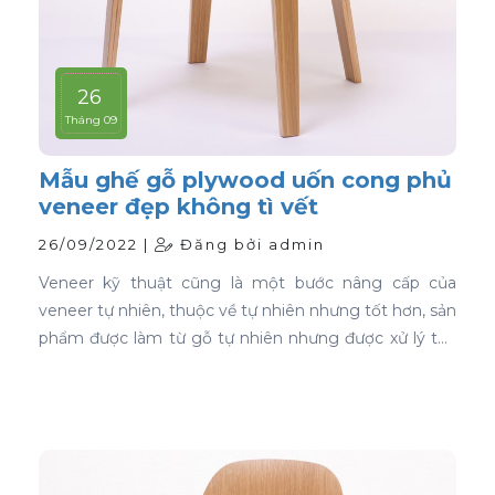
26
Tháng 09
Mẫu ghế gỗ plywood uốn cong phủ
veneer đẹp không tì vết
26/09/2022 |
Đăng bởi admin
Veneer kỹ thuật cũng là một bước nâng cấp của
veneer tự nhiên, thuộc về tự nhiên nhưng tốt hơn, sản
phẩm được làm từ gỗ tự nhiên nhưng được xử lý tạo
màu, tạo vân và xóa bỏ các điểm mắt chết nên khi
ứng dụng nó phủ trên bề mặt gỗ ván ép càng thể
hiện rõ nét đẹp hoàn hảo, không tì vết.