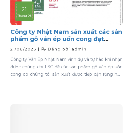
21
Tháng 08
Công ty Nhật Nam sản xuất các sản
phẩm gỗ ván ép uốn cong đạt
chứng nhận FSC
21/08/2023 |
Đăng bởi admin
Công ty Ván Ép Nhật Nam vinh dự và tự hào khi nhận
được chứng chỉ FSC để các sản phẩm gỗ ván ép uốn
cong do chúng tôi sản xuất được tiếp cận rộng hơn
với thị trường toàn cầu.