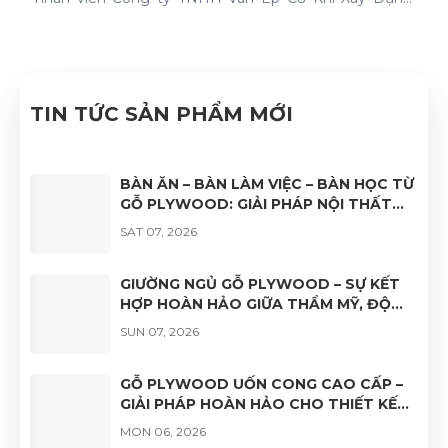
Nhật Nam đã quyết tâm thực hiện thành công "Hệ
thống quản lý chất lượng ISO 9001:2015".
TIN TỨC SẢN PHẨM MỚI
BÀN ĂN – BÀN LÀM VIỆC – BÀN HỌC TỪ
GỖ PLYWOOD: GIẢI PHÁP NỘI THẤT
BỀN ĐẸP, HIỆN ĐẠI VÀ ĐA DẠNG ỨNG
SAT 07, 2026
DỤNG
GIƯỜNG NGỦ GỖ PLYWOOD – SỰ KẾT
HỢP HOÀN HẢO GIỮA THẨM MỸ, ĐỘ
BỀN VÀ TÍNH ỨNG DỤNG
SUN 07, 2026
GỖ PLYWOOD UỐN CONG CAO CẤP –
GIẢI PHÁP HOÀN HẢO CHO THIẾT KẾ
NỘI THẤT HIỆN ĐẠI
MON 06, 2026