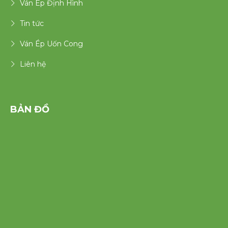
Ván Ép Định Hình
Tin tức
Ván Ép Uốn Cong
Liên hệ
BẢN ĐỒ