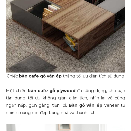
Chiếc
bàn cafe gỗ ván ép
thẳng tối ưu diện tích sử dụng
Một chiếc
bàn cafe
gỗ plywood
đa công dụng, cho bạn
tận dụng tối ưu không gian diện tích, nhìn lại vô cùng
ngăn nắp, gọn gàng, tiện lợi.
Bàn
gỗ
ván ép
veneer
tự
nhiên mang nét đẹp trang nhã và thanh lịch.