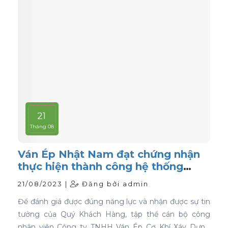
21
Tháng 08
Ván Ép Nhật Nam đạt chứng nhận
thực hiện thành công hệ thống
quản lý chất lượng ISO 9001:2015
21/08/2023 |
Đăng bởi admin
Để đánh giá được đúng năng lực và nhận được sự tin
tưởng của Quý Khách Hàng, tập thể cán bộ công
nhân viên Công ty TNHH Ván Ép Cơ Khí Xáy Dựng