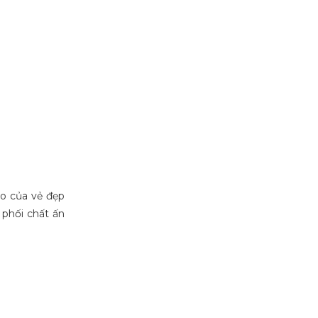
ạo của vẻ đẹp
 phối chất ấn