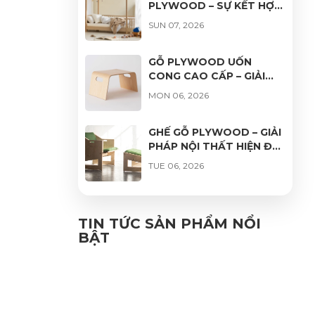
PLYWOOD – SỰ KẾT HỢP
HOÀN HẢO GIỮA THẨM
SUN 07, 2026
MỸ, ĐỘ BỀN VÀ TÍNH ỨNG
DỤNG
GỖ PLYWOOD UỐN
CONG CAO CẤP – GIẢI
PHÁP HOÀN HẢO CHO
MON 06, 2026
THIẾT KẾ NỘI THẤT HIỆN
ĐẠI
GHẾ GỖ PLYWOOD – GIẢI
PHÁP NỘI THẤT HIỆN ĐẠI,
BỀN ĐẸP VÀ THƯ GIÃN
TUE 06, 2026
GHẾ VÁN ÉP UỐN CONG
PHỦ VENEER CAO CẤP –
TIN TỨC SẢN PHẨM NỔI
VẺ ĐẸP TỰ NHIÊN, ĐỘ
BẬT
FRI 06, 2026
BỀN VƯỢT TRỘI