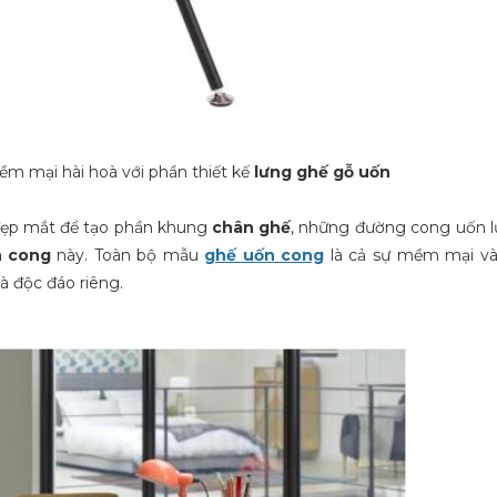
m mại hài hoà với phần thiết kế
lưng
ghế gỗ uốn
đẹp mắt để tạo phần khung
chân ghế
, những đường cong uốn l
n cong
này. Toàn bộ mẫu
ghế uốn cong
là cả sự mềm mại và
à độc đáo riêng.