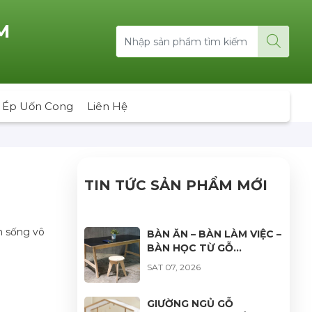
M
 Ép Uốn Cong
Liên Hệ
TIN TỨC SẢN PHẨM MỚI
n sống vô
BÀN ĂN – BÀN LÀM VIỆC –
BÀN HỌC TỪ GỖ
PLYWOOD: GIẢI PHÁP
SAT 07, 2026
NỘI THẤT BỀN ĐẸP, HIỆN
ĐẠI VÀ ĐA DẠNG ỨNG
DỤNG
GIƯỜNG NGỦ GỖ