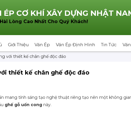
 ÉP CƠ KHÍ XÂY DỰNG NHẬT NA
!
 Hài Lòng Cao Nhất Cho Quý Khách
ủ
Giới Thiệu
Ván Ép
Ván Ép Định Hình
Tin Tức
Ván
g với thiết kế chân ghế độc đáo
ới thiết kế chân ghế độc đáo
hấn mang tính sáng tạo nghệ thuật riêng tạo nên một không gia
mẫu
ghế gỗ uốn cong
này.