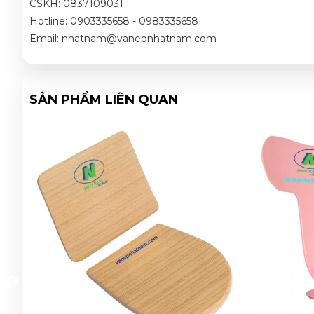
CSKH: 0837109031
Hotline: 0903335658 - 0983335658
Email: nhatnam@vanepnhatnam.com
SẢN PHẨM LIÊN QUAN