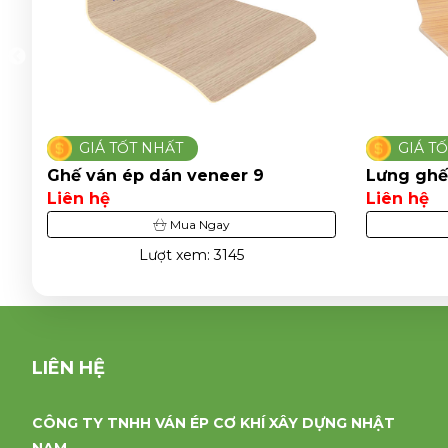
GIÁ TỐT NHẤT
GIÁ T
Ghế ván ép dán veneer 9
Lưng ghế
Liên hệ
Liên hệ
Mua Ngay
Lượt xem: 3145
LIÊN HỆ
CÔNG TY TNHH VÁN ÉP CƠ KHÍ XÂY DỰNG NHẬT