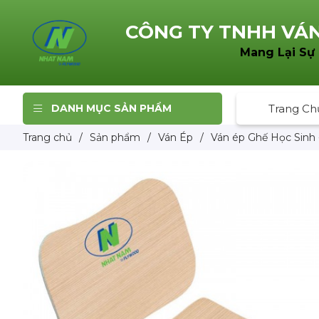
CÔNG TY TNHH
VÁN
Mang Lại Sự
DANH MỤC SẢN PHẨM
Trang Ch
Trang chủ
/
Sản phẩm
/
Ván Ép
/
Ván ép Ghế Học Sinh 