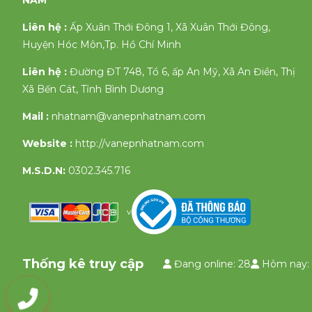
NAM
Liên hệ :
Ấp Xuân Thới Đông 1, Xã Xuân Thới Đông,
Huyện Hóc Môn,Tp. Hồ Chí Minh
Liên hệ :
Đường ĐT 748, Tổ 6, ấp An Mỹ, Xã An Điền, Thị
Xã Bến Cát, Tỉnh Bình Dương
Mail :
nhatnam@vanepnhatnam.com
Website :
http://vanepnhatnam.com
M.S.D.N:
0302.345.716
v
Thống kê truy cập
Đang online: 28
Hôm nay: 
0903335658