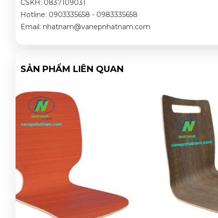
CSKH: 0837109031
Hotline: 0903335658 - 0983335658
Email: nhatnam@vanepnhatnam.com
SẢN PHẨM LIÊN QUAN