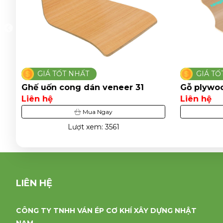
GIÁ TỐT NHẤT
GIÁ T
Gỗ plywood phủ veneer 24
Ghế ván 
Liên hệ
Liên hệ
Mua Ngay
Lượt xem: 2975
LIÊN HỆ
CÔNG TY TNHH VÁN ÉP CƠ KHÍ XÂY DỰNG NHẬT