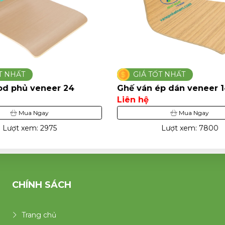
ỐT NHẤT
GIÁ TỐT NHẤT
ép dán veneer 14
Ghế ván ép dán veneer 
Liên hệ
Mua Ngay
Mua Ngay
Lượt xem: 7800
Lượt xem: 3904
CHÍNH SÁCH
Trang chủ