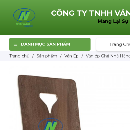
CÔNG TY TNHH
VÁN
Mang Lại Sự
DANH MỤC SẢN PHẨM
Trang Ch
Trang chủ
/
Sản phẩm
/
Ván Ép
/
Ván ép Ghế Nhà Hàn