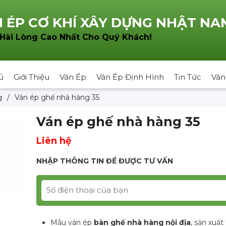
 ÉP CƠ KHÍ XÂY DỰNG NHẬT NA
!
 Hài Lòng Cao Nhất Cho Quý Khách
ủ
Giới Thiệu
Ván Ép
Ván Ép Định Hình
Tin Tức
Ván
g
/
Ván ép ghế nhà hàng 35
Ván ép ghế nhà hàng 35
Liên hệ
NHẬP THÔNG TIN ĐỂ ĐƯỢC TƯ VẤN
Mẫu ván ép
bàn ghế nhà hàng nội địa
, sản xuất