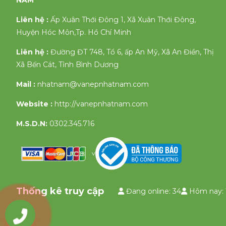
NAM
Liên hệ :
Ấp Xuân Thới Đông 1, Xã Xuân Thới Đông,
Huyện Hóc Môn,Tp. Hồ Chí Minh
Liên hệ :
Đường ĐT 748, Tổ 6, ấp An Mỹ, Xã An Điền, Thị
Xã Bến Cát, Tỉnh Bình Dương
Mail :
nhatnam@vanepnhatnam.com
Website :
http://vanepnhatnam.com
M.S.D.N:
0302.345.716
v
Thống kê truy cập
Đang online: 34
Hôm nay: 
0903335658