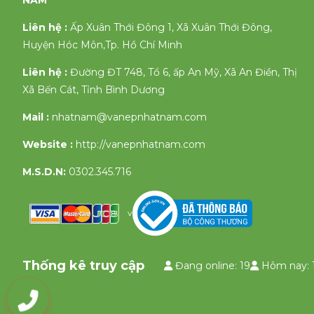
NAM
Liên hệ :
Ấp Xuân Thới Đông 1, Xã Xuân Thới Đông,
Huyện Hóc Môn,Tp. Hồ Chí Minh
Liên hệ :
Đường ĐT 748, Tổ 6, ấp An Mỹ, Xã An Điền, Thị
Xã Bến Cát, Tỉnh Bình Dương
Mail :
nhatnam@vanepnhatnam.com
Website :
http://vanepnhatnam.com
M.S.D.N:
0302.345.716
v
Thống kê truy cập
Đang online: 19
Hôm nay: 
0903335658