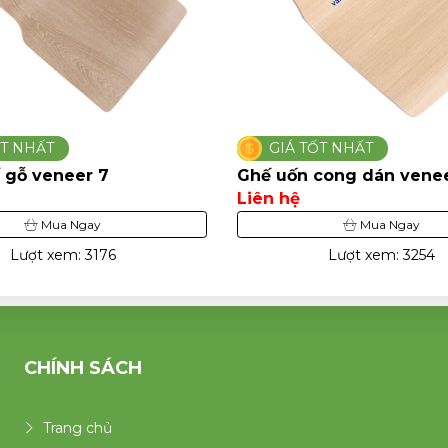
ỐT NHẤT
GIÁ TỐT NHẤT
 gỗ veneer 7
Ghế uốn cong dán venee
Liên hệ
Mua Ngay
Mua Ngay
Lượt xem: 3176
Lượt xem: 3254
CHÍNH SÁCH
Trang chủ