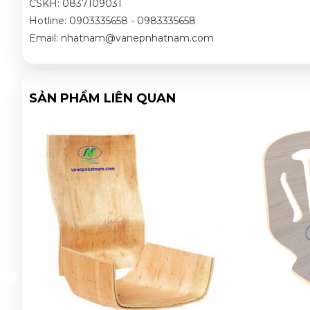
CSKH: 0837109031
Hotline: 0903335658 - 0983335658
Email: nhatnam@vanepnhatnam.com
SẢN PHẨM LIÊN QUAN