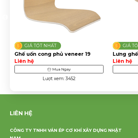
GIÁ TỐT NHẤT
GIÁ T
Ghế uốn cong phủ veneer 19
Lưng ghế
Liên hệ
Liên hệ
Mua Ngay
Lượt xem: 3452
LIÊN HỆ
CÔNG TY TNHH VÁN ÉP CƠ KHÍ XÂY DỰNG NHẬT