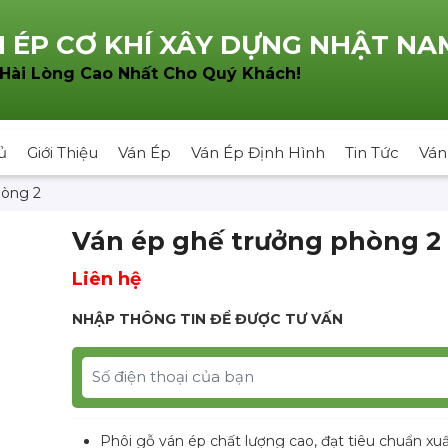
 ÉP CƠ KHÍ XÂY DỰNG NHẬT NA
!
 Hài Lòng Cao Nhất Cho Quý Khách
ủ
Giới Thiệu
Ván Ép
Ván Ép Định Hình
Tin Tức
Ván
hòng 2
Ván ép ghế trưởng phòng 2
Liên hệ
NHẬP THÔNG TIN ĐỂ ĐƯỢC TƯ VẤN
Phôi gỗ ván ép chất lượng cao, đạt tiêu chuẩn xu