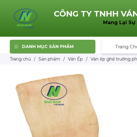
CÔNG TY TNHH
VÁN
Mang Lại Sự
DANH MỤC SẢN PHẨM
Trang Ch
Trang chủ
/
Sản phẩm
/
Ván Ép
/
Ván ép ghế trưởng p