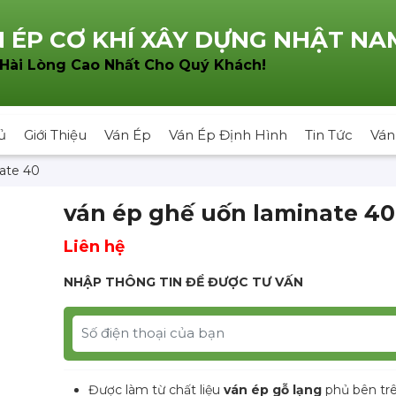
 ÉP CƠ KHÍ XÂY DỰNG NHẬT NA
!
 Hài Lòng Cao Nhất Cho Quý Khách
ủ
Giới Thiệu
Ván Ép
Ván Ép Định Hình
Tin Tức
Ván
ate 40
ván ép ghế uốn laminate 40
Liên hệ
NHẬP THÔNG TIN ĐỂ ĐƯỢC TƯ VẤN
Được làm từ chất liệu
ván ép
gỗ lạng
phủ bên trê