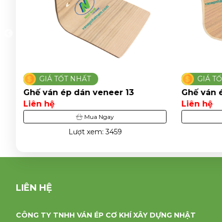
GIÁ TỐT NHẤT
GIÁ T
Ghế ván ép dán veneer 13
Ghế ván 
Liên hệ
Liên hệ
Mua Ngay
Lượt xem: 3459
LIÊN HỆ
CÔNG TY TNHH VÁN ÉP CƠ KHÍ XÂY DỰNG NHẬT