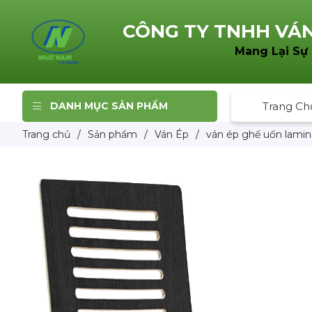
CÔNG TY TNHH
VÁN
Mang Lại Sự
DANH MỤC SẢN PHẨM
Trang Ch
Trang chủ
/
Sản phẩm
/
Ván Ép
/
ván ép ghế uốn lamin