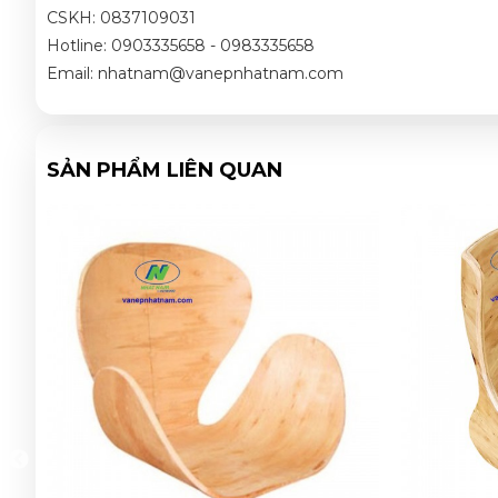
CSKH: 0837109031
Hotline: 0903335658 - 0983335658
Email: nhatnam@vanepnhatnam.com
SẢN PHẨM LIÊN QUAN