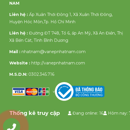
NAM
Liên hệ :
Ấp Xuân Thới Đông 1, Xã Xuân Thới Đông,
Huyện Hóc Môn,Tp. Hồ Chí Minh
Liên hệ :
Đường ĐT 748, Tổ 6, ấp An Mỹ, Xã An Điền, Thị
Xã Bến Cát, Tỉnh Bình Dương
Mail :
nhatnam@vanepnhatnam.com
Website :
http://vanepnhatnam.com
M.S.D.N:
0302.345.716
v
Thống kê truy cập
Đang online: 16
Hôm nay: 
0903335658