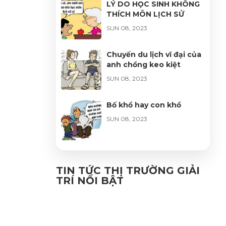
LÝ DO HỌC SINH KHÔNG
THÍCH MÔN LỊCH SỬ
SUN 08, 2023
Chuyến du lịch vĩ đại của
anh chồng keo kiệt
SUN 08, 2023
Bố khổ hay con khổ
SUN 08, 2023
Bí quyết giúp đàn ông
thành công
TIN TỨC THỊ TRƯỜNG GIẢI
TRÍ NỔI BẬT
SUN 08, 2023