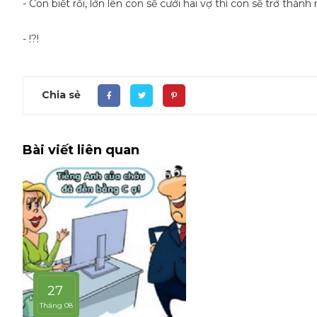
- Con biết rồi, lớn lên con sẽ cưới hai vợ thì con sẽ trở th
- !?!
Chia sẻ
Bài viết liên quan
27
Tháng 08