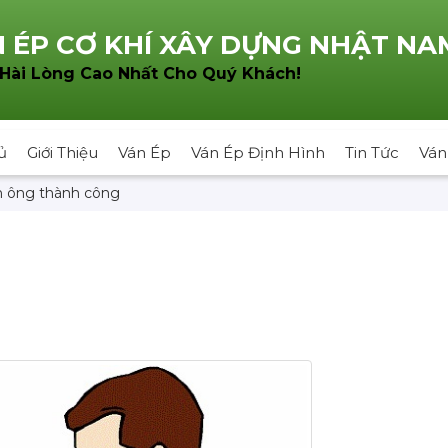
 ÉP CƠ KHÍ XÂY DỰNG NHẬT NA
!
 Hài Lòng Cao Nhất Cho Quý Khách
ủ
Giới Thiệu
Ván Ép
Ván Ép Định Hình
Tin Tức
Ván
n ông thành công