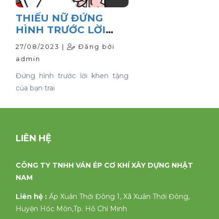
THIẾU NỮ ĐỨNG
HÌNH TRƯỚC LỜI
KHEN TẶNG CỦA
27/08/2023 |
Đăng bởi
BẠN TRAI
admin
Đứng hình trước lời khen tặng
của bạn trai
LIÊN HỆ
CÔNG TY TNHH VÁN ÉP CƠ KHÍ XÂY DỰNG NHẬT
NAM
Liên hệ :
Ấp Xuân Thới Đông 1, Xã Xuân Thới Đông,
Huyện Hóc Môn,Tp. Hồ Chí Minh