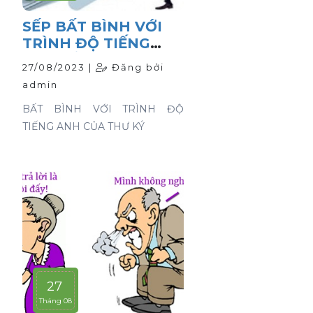
SẾP BẤT BÌNH VỚI
TRÌNH ĐỘ TIẾNG
ANH CỦA THƯ KÝ
27/08/2023 |
Đăng bởi
admin
BẤT BÌNH VỚI TRÌNH ĐỘ
TIẾNG ANH CỦA THƯ KÝ
27
Tháng 08