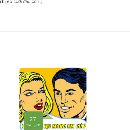
bị ép cưới đâu con ạ.
27
Tháng 08