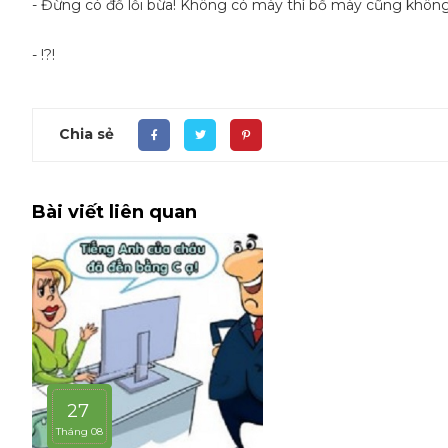
- Đừng có đổ lỗi bừa! Không có mày thì bố mày cũng không 
- !?!
Chia sẻ
Bài viết liên quan
27
Tháng 08