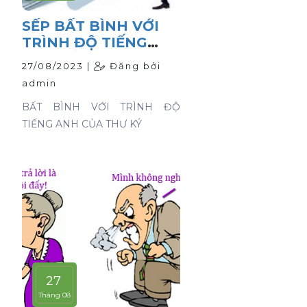
SẾP BẤT BÌNH VỚI
TRÌNH ĐỘ TIẾNG
ANH CỦA THƯ KÝ
27/08/2023 |
Đăng bởi
admin
BẤT BÌNH VỚI TRÌNH ĐỘ
TIẾNG ANH CỦA THƯ KÝ
27
Tháng 08