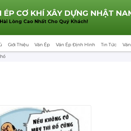
 ÉP CƠ KHÍ XÂY DỰNG NHẬT NA
!
 Hài Lòng Cao Nhất Cho Quý Khách
ủ
Giới Thiệu
Ván Ép
Ván Ép Định Hình
Tin Tức
Ván
khổ