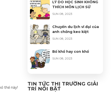
LÝ DO HỌC SINH KHÔNG
THÍCH MÔN LỊCH SỬ
SUN 08, 2023
Chuyến du lịch vĩ đại của
anh chồng keo kiệt
SUN 08, 2023
Bố khổ hay con khổ
SUN 08, 2023
Bí quyết giúp đàn ông
thành công
TIN TỨC THỊ TRƯỜNG GIẢI
hổ thế này!
TRÍ NỔI BẬT
SUN 08, 2023