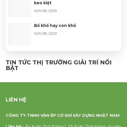
keo kiệt
SUN 08, 2023
Bố khổ hay con khổ
SUN 08, 2023
Bí quyết giúp đàn ông thành công
TIN TỨC THỊ TRƯỜNG GIẢI TRÍ NỔI
SUN 08, 2023
BẬT
LIÊN HỆ
CÔNG TY TNHH VÁN ÉP CƠ KHÍ XÂY DỰNG NHẬT NAM
Liên hệ :
Ấp Xuân Thới Đông 1, Xã Xuân Thới Đông, Huyện