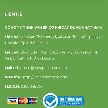
LIÊN HỆ
CÔNG TY TNHH VÁN ÉP CƠ KHÍ XÂY DỰNG NHẬT NAM
Liên hệ :
Ấp Xuân Thới Đông 1, Xã Xuân Thới Đông, Huyện
Hóc Môn,Tp. Hồ Chí Minh
Liên hệ :
Đường ĐT 748, Tổ 6, ấp An Mỹ, Xã An Điền, Thị
Xã Bến Cát, Tỉnh Bình Dương
Mail :
nhatnam@vanepnhatnam.com
Website :
http://vanepnhatnam.com
M.S.D.N:
0302.345.716
v