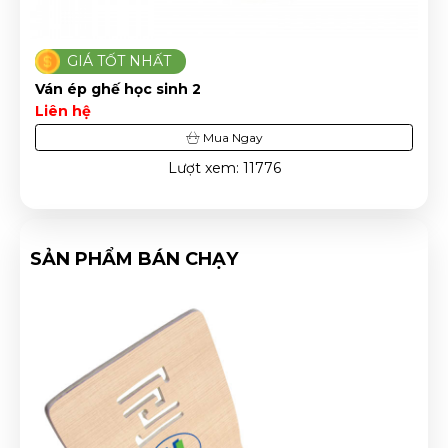
 NHẤT
GIÁ TỐT NHẤT
ọc sinh 2
Ghế ván ép phủ v
Liên hệ
Mua Ngay
Lượt xem: 11776
SẢN PHẨM BÁN CHẠY