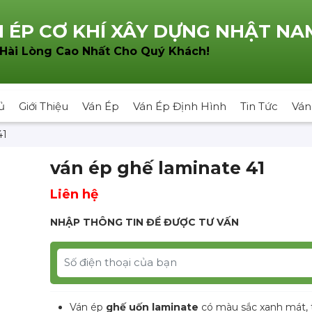
 ÉP CƠ KHÍ XÂY DỰNG NHẬT NA
!
 Hài Lòng Cao Nhất Cho Quý Khách
ủ
Giới Thiệu
Ván Ép
Ván Ép Định Hình
Tin Tức
Ván
41
ván ép ghế laminate 41
Liên hệ
NHẬP THÔNG TIN ĐỂ ĐƯỢC TƯ VẤN
Ván ép
ghế uốn laminate
có màu sắc xanh mát, t