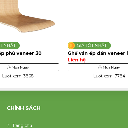
ỐT NHẤT
GIÁ TỐT NHẤT
ép phủ veneer 30
Ghế ván ép dán veneer 
Liên hệ
Mua Ngay
Mua Ngay
Lượt xem: 3868
Lượt xem: 7784
CHÍNH SÁCH
Trang chủ