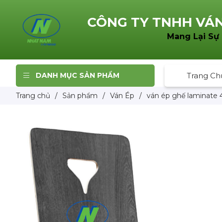
CÔNG TY TNHH
VÁN
Mang Lại Sự
DANH MỤC SẢN PHẨM
Trang Ch
Trang chủ
/
Sản phẩm
/
Ván Ép
/
ván ép ghế laminate 