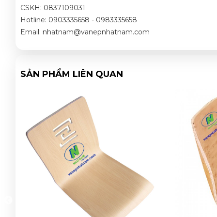
CSKH: 0837109031
Hotline: 0903335658 - 0983335658
Email: nhatnam@vanepnhatnam.com
SẢN PHẨM LIÊN QUAN