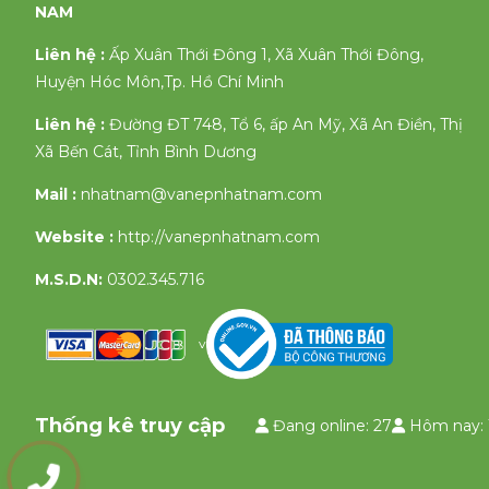
NAM
Liên hệ :
Ấp Xuân Thới Đông 1, Xã Xuân Thới Đông,
Huyện Hóc Môn,Tp. Hồ Chí Minh
Liên hệ :
Đường ĐT 748, Tổ 6, ấp An Mỹ, Xã An Điền, Thị
Xã Bến Cát, Tỉnh Bình Dương
Mail :
nhatnam@vanepnhatnam.com
Website :
http://vanepnhatnam.com
M.S.D.N:
0302.345.716
v
Thống kê truy cập
Đang online: 27
Hôm nay: 
0903335658