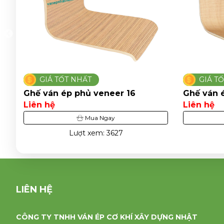
GIÁ TỐT NHẤT
GIÁ T
Ghế ván ép phủ veneer 16
Ghế ván 
Liên hệ
Liên hệ
Mua Ngay
Lượt xem: 3627
LIÊN HỆ
CÔNG TY TNHH VÁN ÉP CƠ KHÍ XÂY DỰNG NHẬT