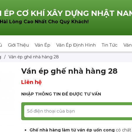
 ÉP CƠ KHÍ XÂY DỰNG NHẬT NA
!
 Hài Lòng Cao Nhất Cho Quý Khách
ủ
Giới Thiệu
Ván Ép
Ván Ép Định Hình
Tin Tức
Ván
g
/
Ván ép ghế nhà hàng 28
Ván ép ghế nhà hàng 28
Liên hệ
NHẬP THÔNG TIN ĐỂ ĐƯỢC TƯ VẤN
Ghế nhà hàng làm từ ván ép uốn cong
có chất 