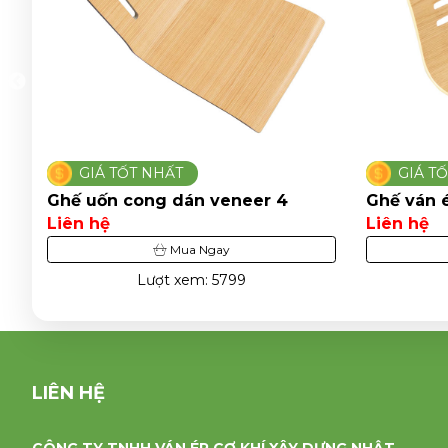
GIÁ TỐT NHẤT
GIÁ T
Ghế ván ép dán veneer 25
Ghế ván 
Liên hệ
Liên hệ
Mua Ngay
Lượt xem: 3896
LIÊN HỆ