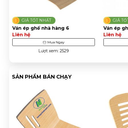
GIÁ TỐT NHẤT
GIÁ T
Ván ép ghế nhà hàng 36
Ván ép g
Liên hệ
Liên hệ
Mua Ngay
Lượt xem: 7231
SẢN PHẨM BÁN CHẠY