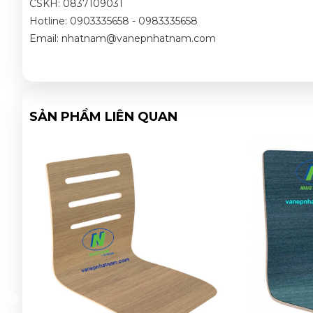
CSKH: 0837109031
Hotline: 0903335658 - 0983335658
Email: nhatnam@vanepnhatnam.com
SẢN PHẨM LIÊN QUAN