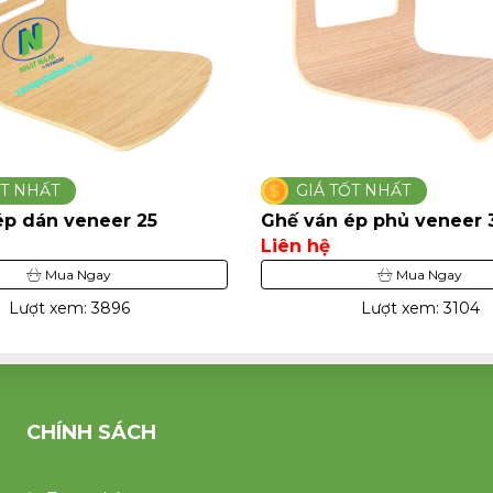
ỐT NHẤT
GIÁ TỐT NHẤT
ép phủ veneer 32
Ghế uốn cong phủ venee
Liên hệ
Mua Ngay
Mua Ngay
Lượt xem: 3104
Lượt xem: 3447
CHÍNH SÁCH