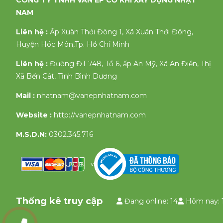
CÔNG TY TNHH VÁN ÉP CƠ KHÍ XÂY DỰNG NHẬT
NAM
Liên hệ :
Ấp Xuân Thới Đông 1, Xã Xuân Thới Đông,
Huyện Hóc Môn,Tp. Hồ Chí Minh
Liên hệ :
Đường ĐT 748, Tổ 6, ấp An Mỹ, Xã An Điền, Thị
Xã Bến Cát, Tỉnh Bình Dương
Mail :
nhatnam@vanepnhatnam.com
Website :
http://vanepnhatnam.com
M.S.D.N:
0302.345.716
v
Thống kê truy cập
Đang online: 14
Hôm nay: 