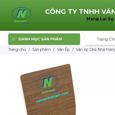
CÔNG TY TNHH
VÁN
Mang Lại Sự
DANH MỤC SẢN PHẨM
Trang Ch
Trang chủ
/
Sản phẩm
/
Ván Ép
/
Ván ép Ghế Nhà Hàn