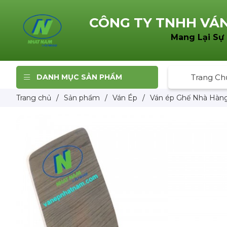
CÔNG TY TNHH
VÁN
Mang Lại Sự
DANH MỤC SẢN PHẨM
Trang Ch
Trang chủ
/
Sản phẩm
/
Ván Ép
/
Ván ép Ghế Nhà Hàn