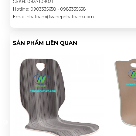
CSKH: 0837109031
Hotline: 0903335658 - 0983335658
Email: nhatnam@vanepnhatnam.com
SẢN PHẨM LIÊN QUAN