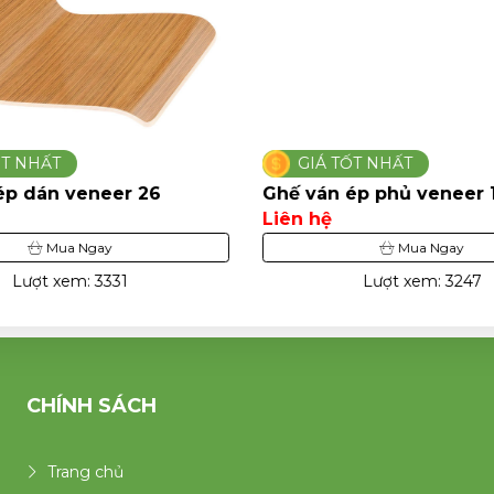
ỐT NHẤT
GIÁ TỐT NHẤT
ép dán veneer 26
Ghế ván ép phủ veneer 
Liên hệ
Mua Ngay
Mua Ngay
Lượt xem: 3331
Lượt xem: 3247
CHÍNH SÁCH
Trang chủ