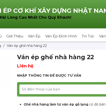
 ÉP CƠ KHÍ XÂY DỰNG NHẬT NA
!
 Hài Lòng Cao Nhất Cho Quý Khách
ủ
Giới Thiệu
Ván Ép
Ván Ép Định Hình
Tin Tức
Ván
g
/
Ván ép ghế nhà hàng 22
Ván ép ghế nhà hàng 22
Liên hệ
NHẬP THÔNG TIN ĐỂ ĐƯỢC TƯ VẤN
Ghế nhà hàng làm từ ván ép gỗ lạng
có độ bền