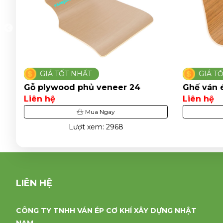
GIÁ TỐT NHẤT
GIÁ T
Gỗ plywood phủ veneer 24
Ghế ván 
Liên hệ
Liên hệ
Mua Ngay
Lượt xem: 2968
LIÊN HỆ
CÔNG TY TNHH VÁN ÉP CƠ KHÍ XÂY DỰNG NHẬT