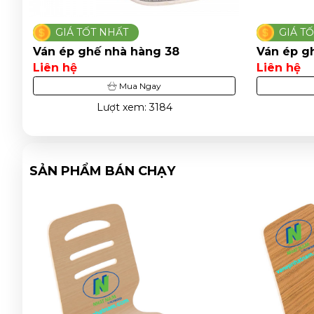
GIÁ TỐT NHẤT
GIÁ T
Ván ép ghế nhà hàng 38
Ván ép g
Liên hệ
Liên hệ
Mua Ngay
Lượt xem: 3184
SẢN PHẨM BÁN CHẠY