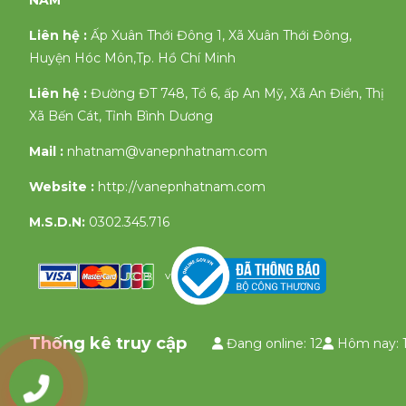
NAM
Liên hệ :
Ấp Xuân Thới Đông 1, Xã Xuân Thới Đông,
Huyện Hóc Môn,Tp. Hồ Chí Minh
Liên hệ :
Đường ĐT 748, Tổ 6, ấp An Mỹ, Xã An Điền, Thị
Xã Bến Cát, Tỉnh Bình Dương
Mail :
nhatnam@vanepnhatnam.com
Website :
http://vanepnhatnam.com
M.S.D.N:
0302.345.716
v
Thống kê truy cập
Đang online: 12
Hôm nay: 
0903335658